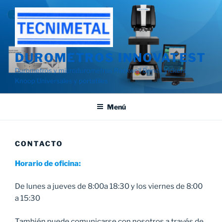
Saltar
al
contenido
DUROMETROS INNOVATEST
Durometros y microdurometros Rockwell Brinell Vickers
Knoop Universales y portatiles
Menú
CONTACTO
Horario de oficina:
De lunes a jueves de 8:00a 18:30 y los viernes de 8:00
a 15:30
También puede comunicarse con nosotros a través de