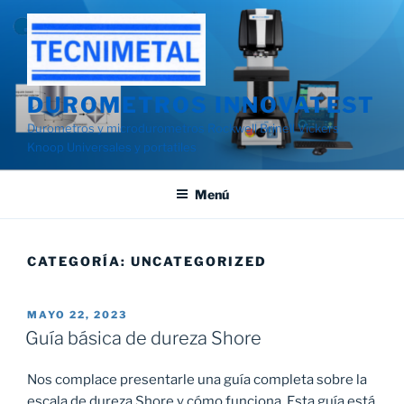
Saltar
al
contenido
DUROMETROS INNOVATEST
Durometros y microdurometros Rockwell Brinell Vickers
Knoop Universales y portatiles
Menú
CATEGORÍA:
UNCATEGORIZED
PUBLICADO
MAYO 22, 2023
EL
Guía básica de dureza Shore
Nos complace presentarle una guía completa sobre la
escala de dureza Shore y cómo funciona. Esta guía está