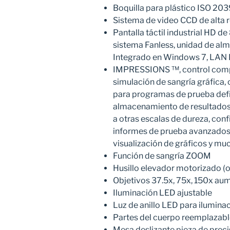
Boquilla para plástico ISO 203
Sistema de video CCD de alta 
Pantalla táctil industrial HD de
sistema Fanless, unidad de a
Integrado en Windows 7, LAN
IMPRESSIONS ™, control comple
simulación de sangría gráfica,
para programas de prueba defin
almacenamiento de resultados
a otras escalas de dureza, conf
informes de prueba avanzados
visualización de gráficos y m
Función de sangría ZOOM
Husillo elevador motorizado (
Objetivos 37.5x, 75x, 150x au
Iluminación LED ajustable
Luz de anillo LED para ilumin
Partes del cuerpo reemplazabl
Mesa deslizante pieza de preci