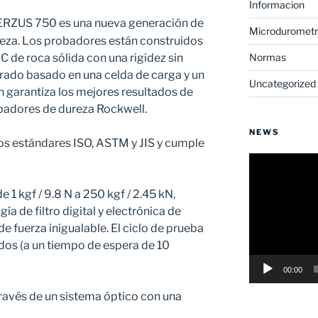
Informacion
VERZUS 750 es una nueva generación de
Microdurometr
eza. Los probadores están construidos
C de roca sólida con una rigidez sin
Normas
errado basado en una celda de carga y un
Uncategorized
n garantiza los mejores resultados de
obadores de dureza Rockwell.
NEWS
os estándares ISO, ASTM y JIS y cumple
Reproductor
de
vídeo
 1 kgf / 9.8 N a 250 kgf / 2.45 kN,
a de filtro digital y electrónica de
e fuerza inigualable. El ciclo de prueba
dos (a un tiempo de espera de 10
00:00
ravés de un sistema óptico con una