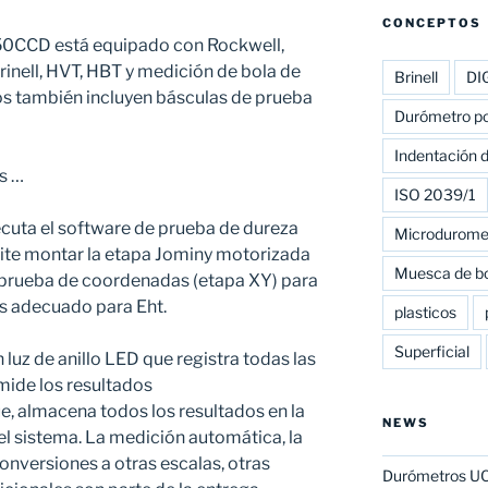
CONCEPTOS
 750CCD está equipado con Rockwell,
Brinell, HVT, HBT y medición de bola de
Brinell
DI
s también incluyen básculas de prueba
Durómetro por
Indentación d
s …
ISO 2039/1
cuta el software de prueba de dureza
Microdurome
te montar la etapa Jominy motorizada
Muesca de bo
de prueba de coordenadas (etapa XY) para
es adecuado para Eht.
plasticos
Superficial
uz de anillo LED que registra todas las
 mide los resultados
, almacena todos los resultados en la
NEWS
el sistema. La medición automática, la
onversiones a otras escalas, otras
Durómetros UCI: