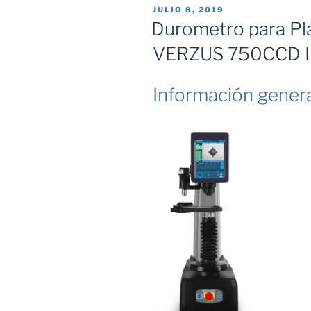
PUBLICADO
JULIO 8, 2019
EL
Durometro para Pl
VERZUS 750CCD 
Información gener