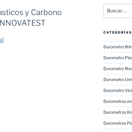
Buscar
asticos y Carbono
por:
INNOVATEST
CATEGORÍAS
al
Durometro Brin
Durometro Plas
Durometro Roc
Durometro Uni
Durometro Vic
Durometros en 
Durometros K
Durometros Por