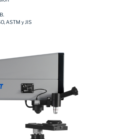
B.
O, ASTM y JIS