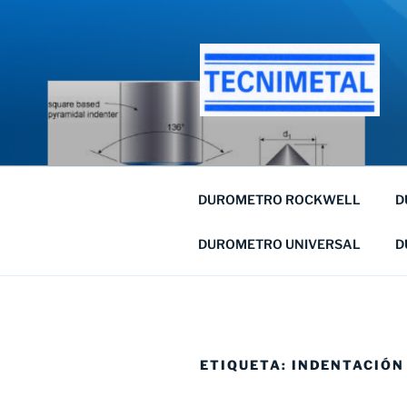
Saltar
al
contenido
DUROMETRO ROCKWELL
D
DUROMETRO UNIVERSAL
D
ETIQUETA:
INDENTACIÓN 