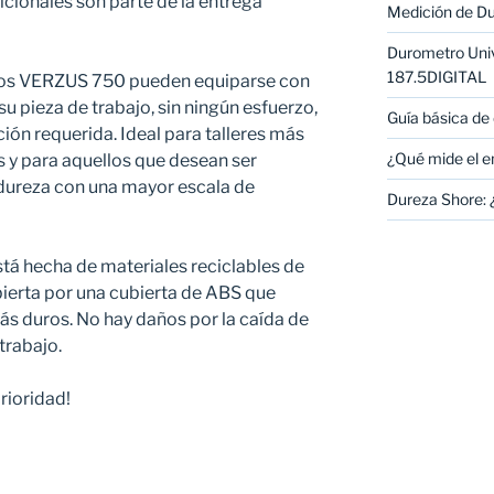
cionales son parte de la entrega
Medición de D
Durometro Un
187.5DIGITAL
los VERZUS 750 pueden equiparse con
u pieza de trabajo, sin ningún esfuerzo,
Guía básica de
ión requerida. Ideal para talleres más
¿Qué mide el e
 y para aquellos que desean ser
a dureza con una mayor escala de
Dureza Shore: 
stá hecha de materiales reciclables de
bierta por una cubierta de ABS que
s duros. No hay daños por la caída de
trabajo.
rioridad!