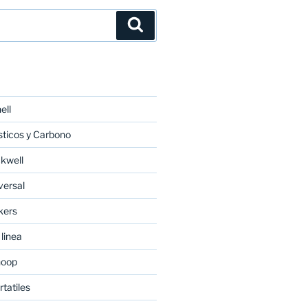
Buscar
ell
ticos y Carbono
kwell
versal
kers
linea
noop
tatiles