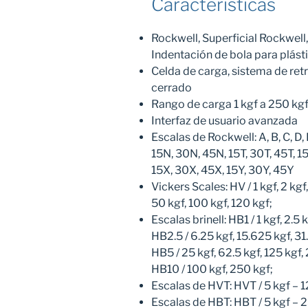
Caracteristicas
Rockwell, Superficial Rockwell,
Indentación de bola para plást
Celda de carga, sistema de ret
cerrado
Rango de carga 1 kgf a 250 kg
Interfaz de usuario avanzada
Escalas de Rockwell: A, B, C, D, E, 
15N, 30N, 45N, 15T, 30T, 45T,
15X, 30X, 45X, 15Y, 30Y, 45Y
Vickers Scales: HV / 1 kgf, 2 kgf,
50 kgf, 100 kgf, 120 kgf;
Escalas brinell: HB1 / 1 kgf, 2.5 
HB2.5 / 6.25 kgf, 15.625 kgf, 31
HB5 / 25 kgf, 62.5 kgf, 125 kgf,
HB10 / 100 kgf, 250 kgf;
Escalas de HVT: HVT / 5 kgf – 1
Escalas de HBT: HBT / 5 kgf – 