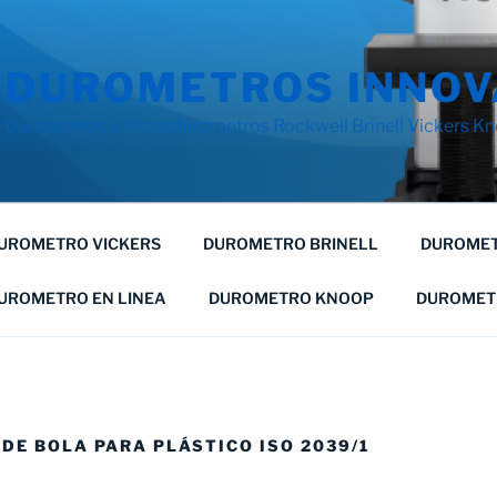
DUROMETROS INNOV
Durometros y microdurometros Rockwell Brinell Vickers Kno
UROMETRO VICKERS
DUROMETRO BRINELL
DUROMET
UROMETRO EN LINEA
DUROMETRO KNOOP
DUROMET
DE BOLA PARA PLÁSTICO ISO 2039/1