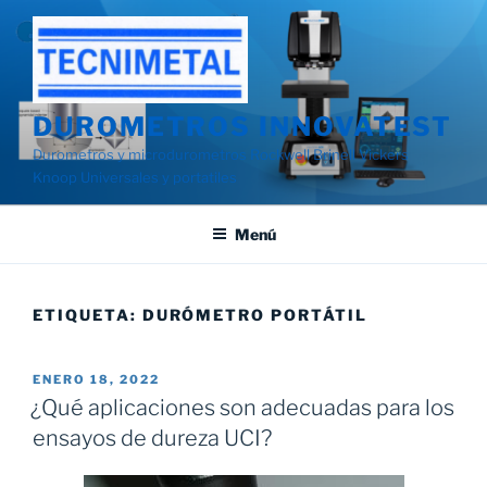
Saltar
al
contenido
DUROMETROS INNOVATEST
Durometros y microdurometros Rockwell Brinell Vickers
Knoop Universales y portatiles
Menú
ETIQUETA:
DURÓMETRO PORTÁTIL
PUBLICADO
ENERO 18, 2022
EL
¿Qué aplicaciones son adecuadas para los
ensayos de dureza UCI?