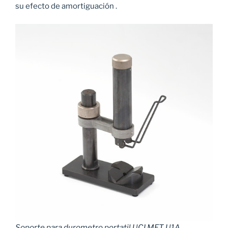
su efecto de amortiguación .
Soporte para durometro portatil UCI MET U1A