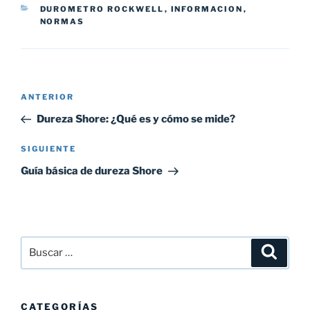
CATEGORÍAS
DUROMETRO ROCKWELL
,
INFORMACION
,
NORMAS
Navegación
Entrada
ANTERIOR
de
anterior:
Dureza Shore: ¿Qué es y cómo se mide?
entradas
Siguiente
SIGUIENTE
entrada
Guía básica de dureza Shore
Buscar
Buscar
por:
CATEGORÍAS