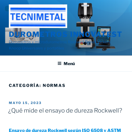
Saltar
al
contenido
DUROMETROS INNOVATEST
Durometros y microdurometros Rockwell Brinell Vickers
Knoop Universales y portatiles
Menú
CATEGORÍA:
NORMAS
PUBLICADO
MAYO 15, 2023
EL
¿Qué mide el ensayo de dureza Rockwell?
Ensayo de dureza Rockwell según ISO 6508 y ASTM