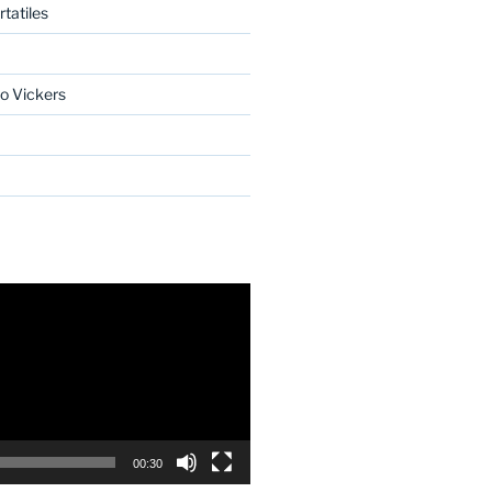
tatiles
o Vickers
00:30