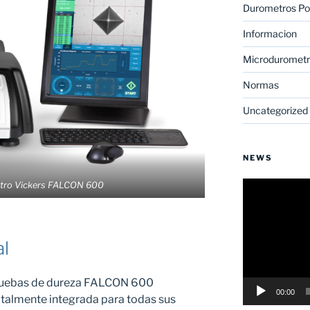
Durometros Por
Informacion
Microdurometr
Normas
Uncategorized
NEWS
Reproductor
tro Vickers FALCON 600
de
vídeo
al
pruebas de dureza FALCON 600
00:00
talmente integrada para todas sus