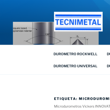
Saltar
al
contenido
DUROMETRO ROCKWELL
D
DUROMETRO UNIVERSAL
D
ETIQUETA:
MICRODUROM
Microdurometros Vickers INNOVA