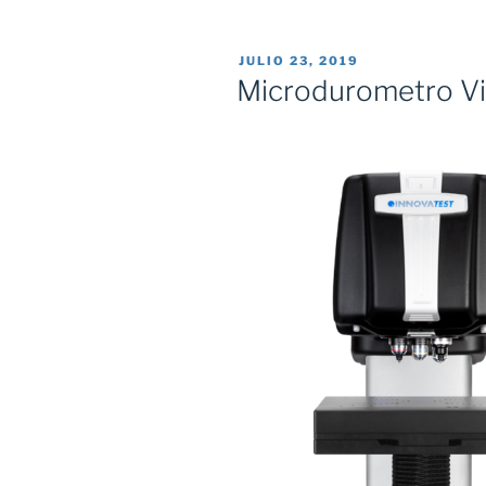
PUBLICADO
JULIO 23, 2019
EL
Microdurometro V