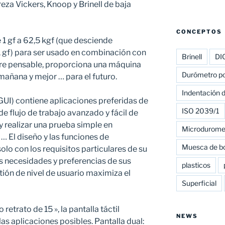
za Vickers, Knoop y Brinell de baja
CONCEPTOS
 1 gf a 62,5 kgf (que desciende
1 gf) para ser usado en combinación con
Brinell
DI
are pensable, proporciona una máquina
Durómetro por
mañana y mejor … para el futuro.
Indentación d
(GUI) contiene aplicaciones preferidas de
ISO 2039/1
 de flujo de trabajo avanzado y fácil de
y realizar una prueba simple en
Microdurome
El diseño y las funciones de
Muesca de bo
o con los requisitos particulares de su
as necesidades y preferencias de sus
plasticos
ión de nivel de usuario maximiza el
Superficial
 retrato de 15 », la pantalla táctil
NEWS
las aplicaciones posibles. Pantalla dual: