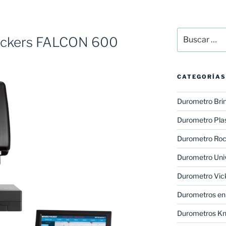
Buscar
ickers FALCON 600
por:
CATEGORÍAS
Durometro Brin
Durometro Plas
Durometro Roc
Durometro Uni
Durometro Vic
Durometros en 
Durometros K