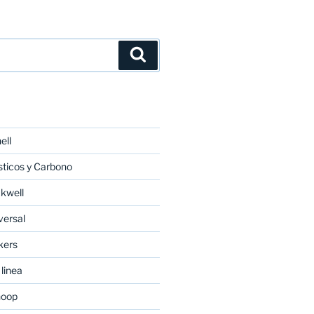
Buscar
ell
ticos y Carbono
kwell
versal
kers
linea
noop