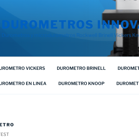
DUROMETROS INNOV
Durometros y microdurometros Rockwell Brinell Vickers Kno
UROMETRO VICKERS
DUROMETRO BRINELL
DUROMET
UROMETRO EN LINEA
DUROMETRO KNOOP
DUROMET
ETRO
TEST