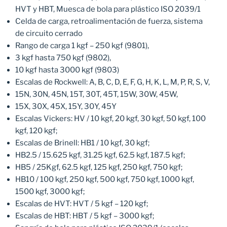
HVT y HBT, Muesca de bola para plástico ISO 2039/1
Celda de carga, retroalimentación de fuerza, sistema
de circuito cerrado
Rango de carga 1 kgf – 250 kgf (9801),
3 kgf hasta 750 kgf (9802),
10 kgf hasta 3000 kgf (9803)
Escalas de Rockwell: A, B, C, D, E, F, G, H, K, L, M, P, R, S, V,
15N, 30N, 45N, 15T, 30T, 45T, 15W, 30W, 45W,
15X, 30X, 45X, 15Y, 30Y, 45Y
Escalas Vickers: HV / 10 kgf, 20 kgf, 30 kgf, 50 kgf, 100
kgf, 120 kgf;
Escalas de Brinell: HB1 / 10 kgf, 30 kgf;
HB2.5 / 15.625 kgf, 31.25 kgf, 62.5 kgf, 187.5 kgf;
HB5 / 25Kgf, 62.5 kgf, 125 kgf, 250 kgf, 750 kgf;
HB10 / 100 kgf, 250 kgf, 500 kgf, 750 kgf, 1000 kgf,
1500 kgf, 3000 kgf;
Escalas de HVT: HVT / 5 kgf – 120 kgf;
Escalas de HBT: HBT / 5 kgf – 3000 kgf;