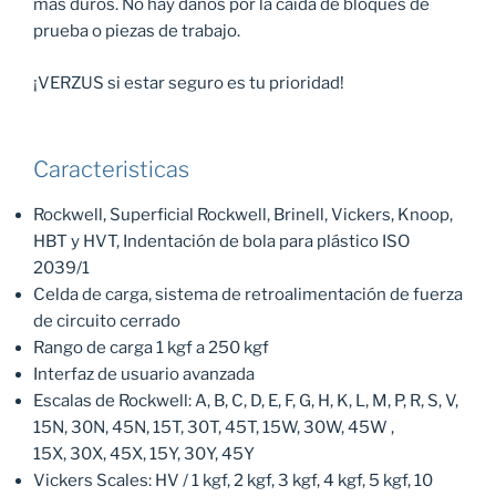
más duros. No hay daños por la caída de bloques de
prueba o piezas de trabajo.
¡VERZUS si estar seguro es tu prioridad!
Caracteristicas
Rockwell, Superficial Rockwell, Brinell, Vickers, Knoop,
HBT y HVT, Indentación de bola para plástico ISO
2039/1
Celda de carga, sistema de retroalimentación de fuerza
de circuito cerrado
Rango de carga 1 kgf a 250 kgf
Interfaz de usuario avanzada
Escalas de Rockwell: A, B, C, D, E, F, G, H, K, L, M, P, R, S, V,
15N, 30N, 45N, 15T, 30T, 45T, 15W, 30W, 45W ,
15X, 30X, 45X, 15Y, 30Y, 45Y
Vickers Scales: HV / 1 kgf, 2 kgf, 3 kgf, 4 kgf, 5 kgf, 10