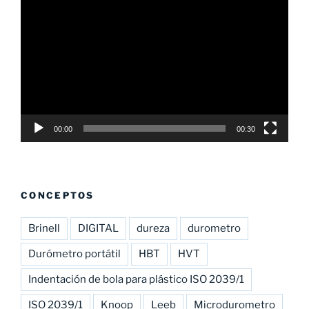
de
vídeo
00:00
00:30
CONCEPTOS
Brinell
DIGITAL
dureza
durometro
Durómetro portátil
HBT
HVT
Indentación de bola para plástico ISO 2039/1
ISO 2039/1
Knoop
Leeb
Microdurometro