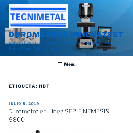
Saltar
al
contenido
DUROMETROS INNOVATEST
Durometros y microdurometros Rockwell Brinell Vickers
Knoop Universales y portatiles
Menú
ETIQUETA:
HBT
PUBLICADO
JULIO 8, 2019
EL
Durometro en Línea SERIE NEMESIS
9800