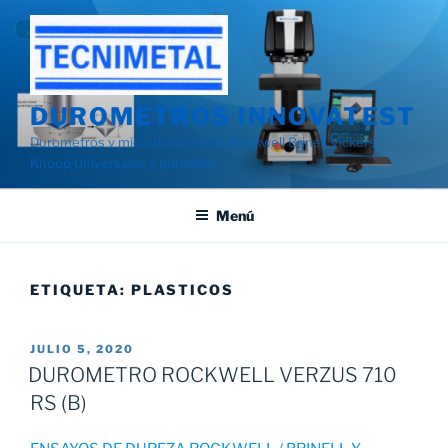
Saltar
al
contenido
DUROMETROS INNOVATEST
Durometros y microdurometros Rockwell Brinell Vickers
Knoop Universales y portatiles
Menú
ETIQUETA:
PLASTICOS
PUBLICADO
JULIO 5, 2020
EL
DUROMETRO ROCKWELL VERZUS 710
RS (B)