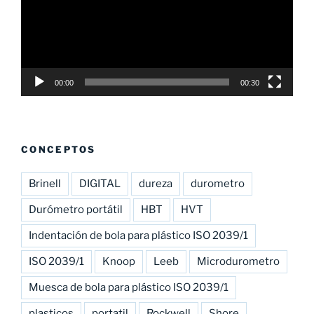
00:00
00:30
CONCEPTOS
Brinell
DIGITAL
dureza
durometro
Durómetro portátil
HBT
HVT
Indentación de bola para plástico ISO 2039/1
ISO 2039/1
Knoop
Leeb
Microdurometro
Muesca de bola para plástico ISO 2039/1
plasticos
portatil
Rockwell
Shore