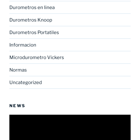
Durometros en linea
Durometros Knoop
Durometros Portatiles
Informacion
Microdurometro Vickers
Normas
Uncategorized
NEWS
Reproductor
de
vídeo