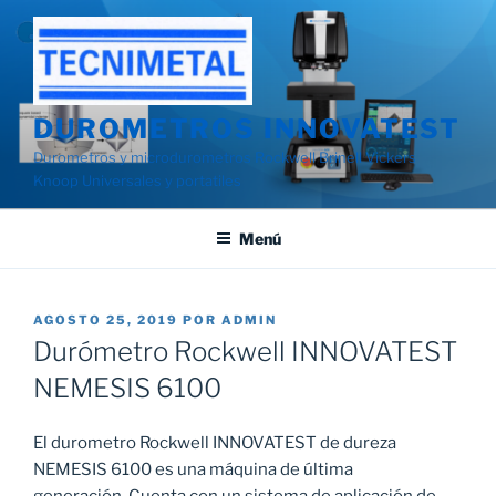
Saltar
al
contenido
DUROMETROS INNOVATEST
Durometros y microdurometros Rockwell Brinell Vickers
Knoop Universales y portatiles
Menú
PUBLICADO
AGOSTO 25, 2019
POR
ADMIN
EL
Durómetro Rockwell INNOVATEST
NEMESIS 6100
El durometro Rockwell INNOVATEST de dureza
NEMESIS 6100 es una máquina de última