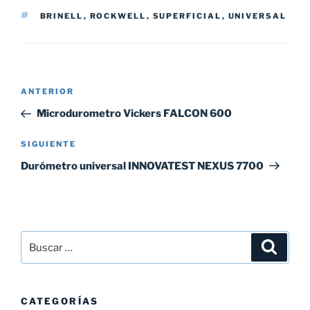
ETIQUETAS
BRINELL
,
ROCKWELL
,
SUPERFICIAL
,
UNIVERSAL
Navegación
Entrada
ANTERIOR
de
anterior:
Microdurometro Vickers FALCON 600
entradas
Siguiente
SIGUIENTE
entrada
Durómetro universal INNOVATEST NEXUS 7700
Buscar
Buscar
por:
CATEGORÍAS