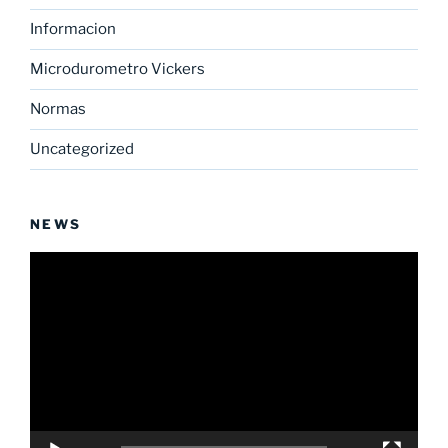
Informacion
Microdurometro Vickers
Normas
Uncategorized
NEWS
Reproductor
de
vídeo