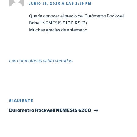
JUNIO 18, 2020 A LAS 2:19 PM
Quería conocer el precio del Durómetro Rockwell
Brinell NEMESIS 9100 RS (B)
Muchas gracias de antemano
Los comentarios están cerrados.
Navegación
de
Siguiente
SIGUIENTE
entradas
entrada
Durometro Rockwell NEMESIS 6200