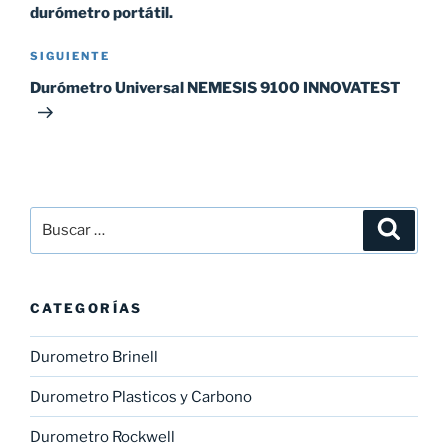
entradas
durómetro portátil.
Siguiente
SIGUIENTE
entrada
Durómetro Universal NEMESIS 9100 INNOVATEST
Buscar
Buscar
por:
CATEGORÍAS
Durometro Brinell
Durometro Plasticos y Carbono
Durometro Rockwell