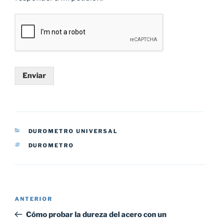
Enviar
CATEGORÍAS
DUROMETRO UNIVERSAL
ETIQUETAS
DUROMETRO
Navegación
Entrada
ANTERIOR
de
anterior:
Cómo probar la dureza del acero con un