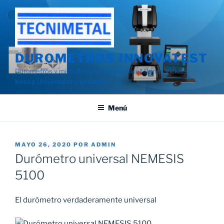
Saltar
al
contenido
DUROMETROS INNOVATEST
Durometros y microdurometros Rockwell Brinell Vickers
Knoop Universales y portatiles
Menú
PUBLICADO
MAYO 26, 2020
POR
ADMIN
EL
Durómetro universal NEMESIS
5100
El durómetro verdaderamente universal