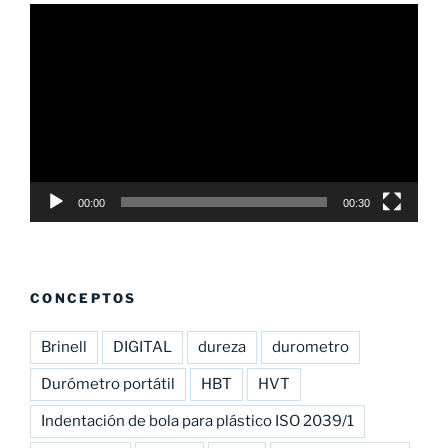
Reproductor
de
vídeo
00:00
00:30
CONCEPTOS
Brinell
DIGITAL
dureza
durometro
Durómetro portátil
HBT
HVT
Indentación de bola para plástico ISO 2039/1